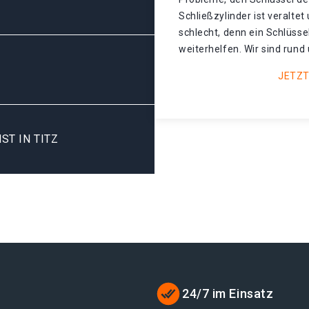
Schließzylinder ist veralte
schlecht, denn ein Schlüsse
weiterhelfen. Wir sind rund 
JETZT
ST IN TITZ
24/7 im Einsatz