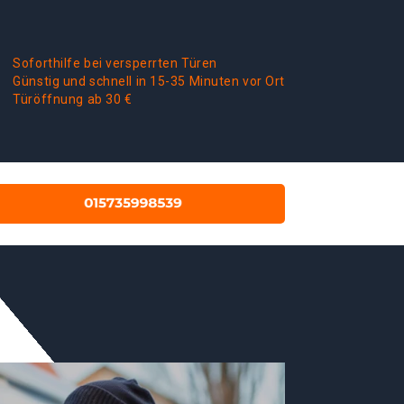
Soforthilfe bei versperrten Türen
Günstig und schnell in 15-35 Minuten vor Ort
Türöffnung ab 30 €