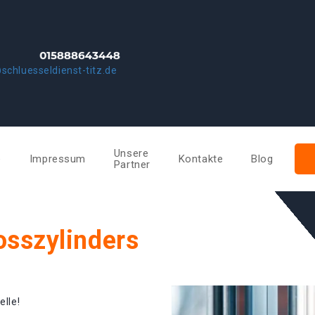
schluesseldienst-titz.de
Unsere
e
Impressum
Kontakte
Blog
Partner
osszylinders
elle!