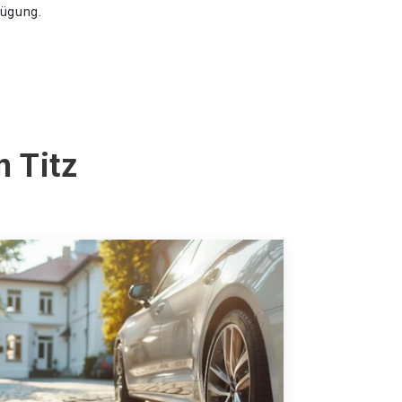
fügung.
n Titz