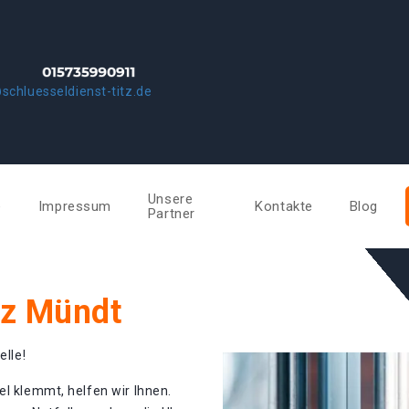
schluesseldienst-titz.de
Unsere
e
Impressum
Kontakte
Blog
Partner
tz Mündt
elle!
el klemmt, helfen wir Ihnen.